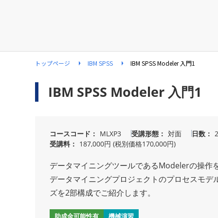
トップページ
IBM SPSS
IBM SPSS Modeler 入門1
IBM SPSS Modeler 入門1
コースコード
MLXP3
受講形態
対面
日数
受講料
187,000円 (税別価格170,000円)
データマイニングツールであるModelerの操
データマイニングプロジェクトのプロセスモデルで
ズを2部構成でご紹介します。
助成金可能性有
機械演習