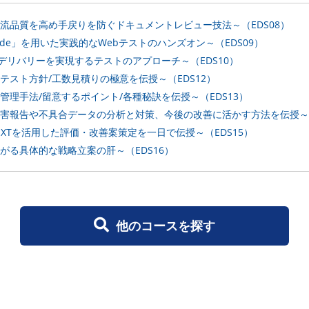
流品質を高め手戻りを防ぐドキュメントレビュー技法～（EDS08）
nide」を用いた実践的なWebテストのハンズオン～（EDS09）
的デリバリーを実現するテストのアプローチ～（EDS10）
テスト方針/工数見積りの極意を伝授～（EDS12）
管理手法/留意するポイント/各種秘訣を伝授～（EDS13）
害報告や不具合データの分析と対策、今後の改善に活かす方法を伝授～（
NEXTを活用した評価・改善案策定を一日で伝授～（EDS15）
がる具体的な戦略立案の肝～（EDS16）
他のコースを探す