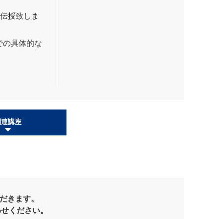
く伝授致しま
での具体的な
関連講座
だきます。
わせください。