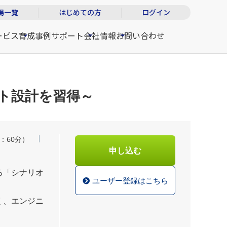
場一覧
はじめての方
ログイン
ービス
育成事例
サポート
会社情報
お問い合わせ
ト設計を習得～
憩：60分）
申し込む
る「シナリオ
ユーザー登録はこちら
く、エンジニ