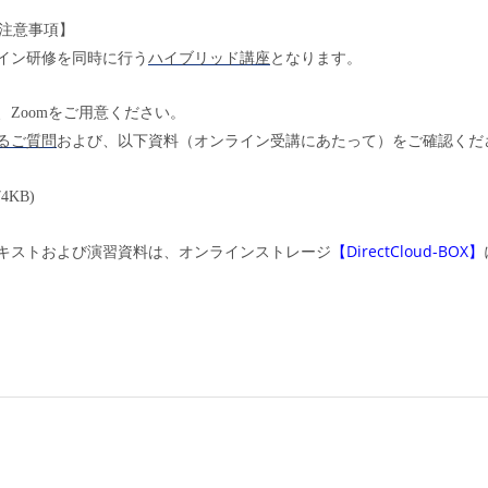
の注意事項】
ハイブリッド講座
イン研修を同時に行う
となります。
、
Zoom
をご用意ください。
るご質問
および、以下資料（オンライン受講にあたって）をご確認くだ
74KB)
DirectCloud-BOX
キストおよび演習資料は、オンラインストレージ
【
】