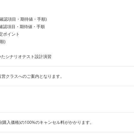
(確認項目・期待値・手順)
確認項目・期待値・手順
定ポイント
順)
いたシナリオテスト設計演習
T直営クラスへのご案内となります。
(購入価格)の100%のキャンセル料がかかります。