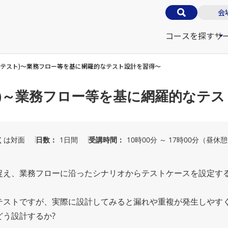
会
コースを探す
サ
オテスト)～業務フロー等を基に網羅的なテスト設計を習得～
)～業務フロー等を基に網羅的なテス
くは対面
日数
1日間
受講時間
10時00分 ～ 17時00分（昼休
捉え、業務フローに沿ったシナリオからテストケースを設定す
テストですが、実際に設計してみると漏れや重複が発生しやす
う設計するか?