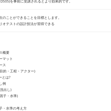
EDS05)を事前に受講されるとより効果的です。
次のことができることを目標とします。
リオテストの設計技法が習得できる
ス概要
ーマット
ース
(目的・工程・アクター)
ーとは?
し例
洗出し)
因子・水準)
子・水準の考え方