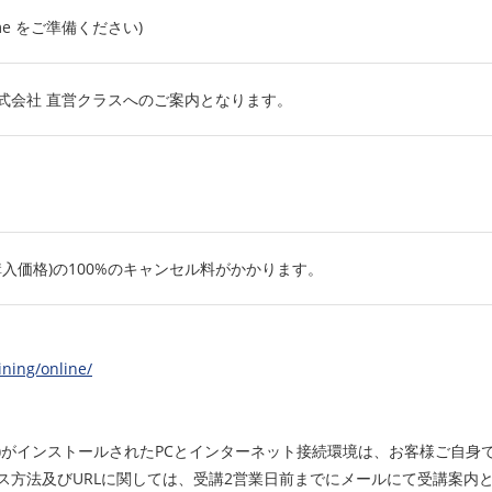
rome をご準備ください)
式会社 直営クラスへのご案内となります。
購入価格)の100%のキャンセル料がかかります。
ining/online/
ウザ)がインストールされたPCとインターネット接続環境は、お客様ご自
ス方法及びURLに関しては、受講2営業日前までにメールにて受講案内