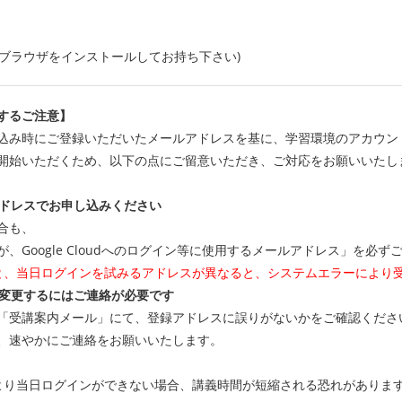
rome ブラウザをインストールしてお持ち下さい)
するご注意】
込み時にご登録いただいたメールアドレスを基に、学習環境のアカウン
開始いただくため、以下の点にご留意いただき、ご対応をお願いいたし
アドレスでお申し込みください
合も、
Google Cloudへのログイン等に使用するメールアドレス」を必ず
と、当日ログインを試みるアドレスが異なると、システムエラーにより
を変更するにはご連絡が必要です
受講案内メール」にて、登録アドレスに誤りがないかをご確認くださ
、速やかにご連絡をお願いいたします。
より当日ログインができない場合、講義時間が短縮される恐れがありま