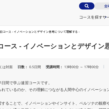
会
コースを探す
サ
日コース - イノベーションとデザイン思考について理解する -
ース - イノベーションとデザイン
くは対面
日数
0.5日間
受講時間
13時00分 ～ 17時00分
半日間で学ぶ速習コースです。
られているのか、その理解につながる人間中心のイノベーショ
習することで、イノベーションやインサイト、ペルソナの観察