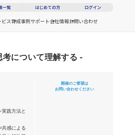
場一覧
はじめての方
ログイン
ービス
育成事例
サポート
会社情報
お問い合わせ
思考について理解する -
開催のご要望は
お問い合わせください
ン実践方法と
や共感による