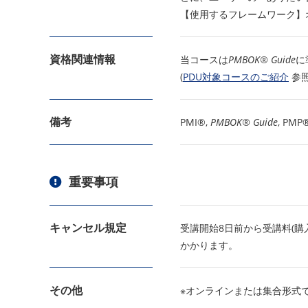
【使⽤するフレームワーク】
資格関連情報
当コースは
PMBOK® Guide
に
(
PDU対象コースのご紹介
参照
備考
PMI®,
PMBOK® Guide
, PM
重要事項
キャンセル規定
受講開始8日前から受講料(購
かかります。
その他
※オンラインまたは集合形式