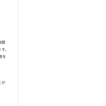
時間
ます。
態を
とが