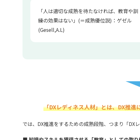
「人は適切な成熟を待たなければ、教育や訓
練の効果はない」(＝成熟優位説)：ゲゼル
(Gesell,A.L)
「DXレディネス人材」
とは、DX推進
では、DX推進をするための成熟段階、つまり「DX
■ 知識やスキルを獲得させる「教育」としての取り