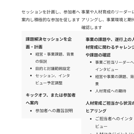
セッションを計画し、参加者へ
事業や人材育成のリーダー
案内し積極的な参加を促します
アリングし、事業環境と期
確認します
課題解決セッションを企
事業の課題や、遂行上の
画・計画
材育成に関わるチャレン
経営・事業課題、背景
や課題の確認
の仮説
事業ご担当リーダーへ
目的と討議範囲設定
インタビュー
セッション、インタ
経営や事業の課題、背
ビュー予定調整
景
人材育成への期待
キックオフ、または参加者
へ案内
人材育成ご担当から状況
参加者への趣旨説明
ヒアリング
ご担当者へのインタ
ビュー