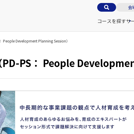
会
コースを探す
サ
e Development Planning Session）
： People Development P