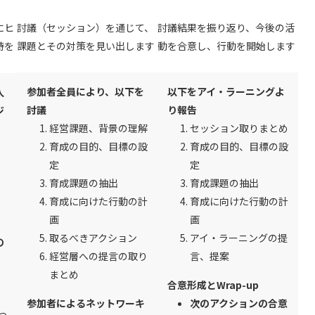
にヒ
討議（セッション）を通じて、
討議結果を振り返り、今後の活
待を
課題とその対策を見い出します
動を合意し、行動を開始します
参加者全員により、以下を
以下をアイ・ラーニングよ
人
討議
り報告
ジ
経営課題、背景の理解
セッション取りまとめ
育成の目的、目標の設
育成の目的、目標の設
定
定
育成課題の抽出
育成課題の抽出
育成に向けた行動の計
育成に向けた行動の計
画
画
取るべきアクション
アイ・ラーニングの提
の
経営層への提言の取り
言、提案
まとめ
合意形成とWrap-up
参加者によるネットワーキ
次のアクションの合意