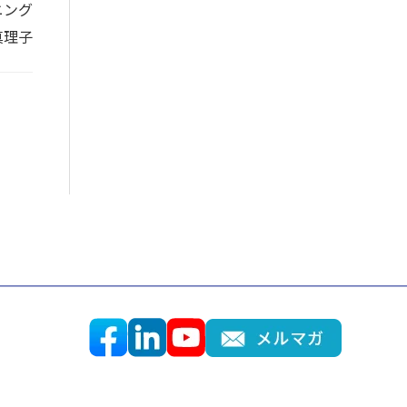
ニング
真理子