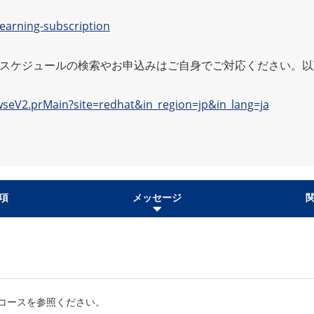
learning-subscription
のスケジュールの検索やお申込みはご自身でご対応ください。以
wseV2.prMain?site=redhat&in_region=jp&in_lang=ja
項
メッセージ
コースを参照ください。