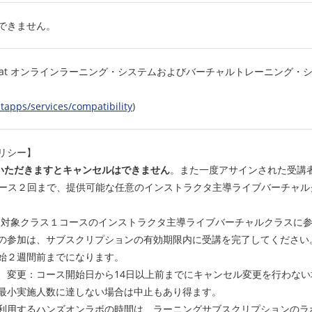
できません。
 Hat オンラインラーニング・システムおよびバーチャルトレーニング
tapps/services/compatibility
)
リシー】
いただきますとキャンセルはできません
。また一度アサインされた受講
、同一コース２回まで、提供可能な任意のインストラクタ主導ライブバーチ
購入した対象クラス１コースのインストラクタ主導ライブバーチャルクラスに
の参加は、サブスクリプションの有効期限内に受講を完了してください
始２週間前までになります。
、変更：コース開始日から14日以上前までにキャンセル変更を行わな
最小実施人数に達しない場合は中止もあり得ます。
利用するハンズオンラボの時間は、ラーニングサブスクリプションのラ