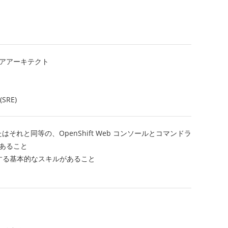
ェアアーキテクト
RE)
 (RH181)、またはそれと同等の、OpenShift Web コンソールとコマンドラ
があること
する基本的なスキルがあること