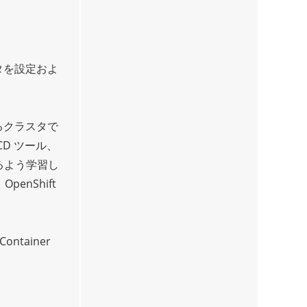
タを設定およ
るクラスタで
D ツール、
るよう学習し
enShift
ontainer