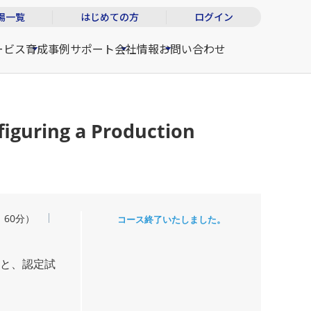
場一覧
はじめての方
ログイン
ービス
育成事例
サポート
会社情報
お問い合わせ
figuring a Production
：60分）
コース終了いたしました。
282）と、認定試
。