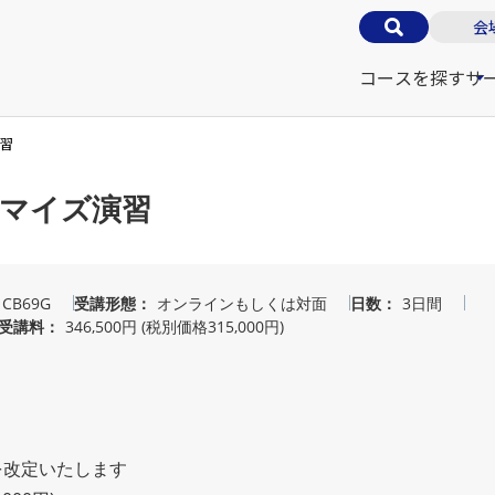
会
コースを探す
サ
演習
ストマイズ演習
CB69G
受講形態
オンラインもしくは対面
日数
3日間
受講料
346,500円 (税別価格315,000円)
を改定いたします