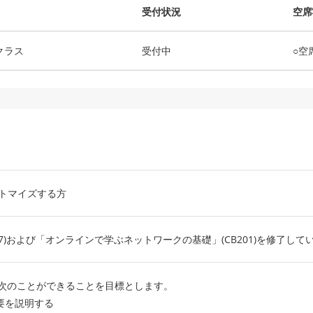
受付状況
空席
クラス
受付中
○空
、カストマイズする方
S207)および「オンラインで学ぶネットワークの基礎」(CB201)を修
次のことができることを目標とします。
品の概要を説明する