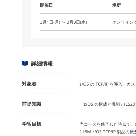
開催日
場所
3月1日(月) 〜 3月3日(水)
オンライン
詳細情報
対象者
z/OS の TCP/IP を導入
前提知識
「z/OS の構成と機能」(E
学習目標
当コースを修了した時点で、
1.IBM z/OS TCP/IP 製