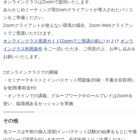
オンラインクラスはZoomで提供いたします。
あらかじめミーティング用Zoomクライアントが導入されたパソコ
ンをご準備ください。
Zoomクライアントが使えない環境の場合、Zoom Webクライアン
トでご受講いただけます。
オンラインクラス受講ガイド(Zoomでご受講の前に)
および
オンラ
インクラス利用条件
をご一読いただき、ご同意の上、お申し込みを
お願いいたします。
□オンラインクラスでの開催
・セミナーテキストとインバスケット問題集(印刷・手書き回答用)」
を使用(事前送付)
・オンラインでの講義、グループワークやロールプレイはZoomを
使い、臨場感あるセッションを実施
その他
当コースは午前の個人演習(インバスケット試験)の結果をもとに午後
のグループ演習を行いますので、必ず午前よりご出席ください。