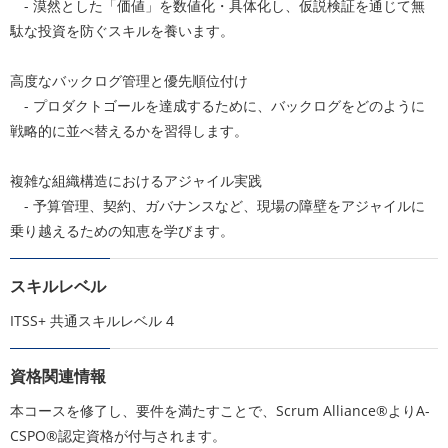
- 漠然とした「価値」を数値化・具体化し、仮説検証を通じて無
駄な投資を防ぐスキルを養います。
高度なバックログ管理と優先順位付け
- プロダクトゴールを達成するために、バックログをどのように
戦略的に並べ替えるかを習得します。
複雑な組織構造におけるアジャイル実践
- 予算管理、契約、ガバナンスなど、現場の障壁をアジャイルに
乗り越えるための知恵を学びます。
スキルレベル
ITSS+ 共通スキルレベル 4
資格関連情報
本コースを修了し、要件を満たすことで、Scrum Alliance®よりA-
CSPO®認定資格が付与されます。