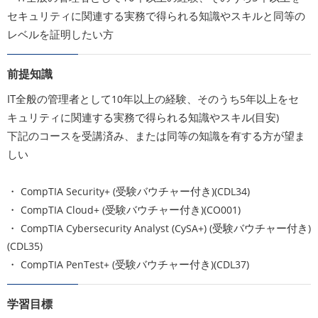
セキュリティに関連する実務で得られる知識やスキルと同等の
レベルを証明したい方
前提知識
IT
全般の管理者として
年以上の経験、そのうち
年以上をセ
10
5
キュリティに関連する実務で得られる知識やスキル
目安
(
)
下記のコースを受講済み、または同等の知識を有する方が望ま
しい
・
受験バウチャー付き
CompTIA Security+ (
)(CDL34)
・
受験バウチャー付き
CompTIA Cloud+ (
)(CO001)
・
受験バウチャー付き
CompTIA Cybersecurity Analyst (CySA+) (
)
(CDL35)
・
受験バウチャー付き
CompTIA PenTest+ (
)(CDL37)
学習目標