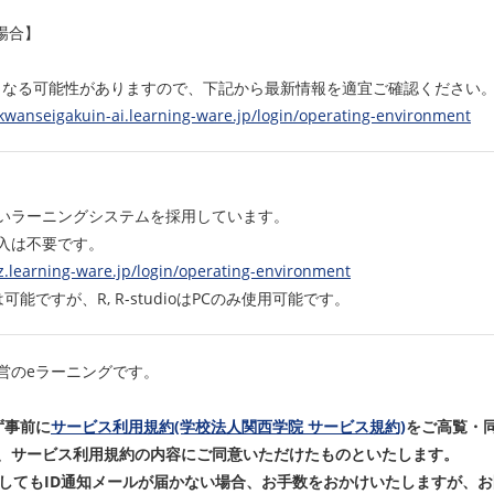
の場合】
更となる可能性がありますので、下記から最新情報を適宜ご確認ください
/kwanseigakuin-ai.learning-ware.jp/login/operating-environment
いラーニングシステムを採用しています。
入は不要です。
iz.learning-ware.jp/login/operating-environment
能ですが、R, R-studioはPCのみ使用可能です。
営のeラーニングです。
ず事前に
サービス利用規約(学校法人関西学院 サービス規約)
をご高覧・
、サービス利用規約の内容にご同意いただけたものといたします。
過してもID通知メールが届かない場合、お手数をおかけいたしますが、