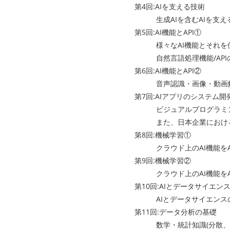
第4回:AIを支える技術
生成AIを含むAIを支える
第5回:AI機能とAPI①
様々なAI機能とそれを使うためのAP
自然言語処理機能/APIの
第6回:AI機能とAPI②
音声認識・画像・動画解析機
第7回:AIアプリのシステム
ビジュアルプログラミング言
また、日本企業におけるAI
第8回:機械学習①
クラウド上のAI機能をAP
第9回:機械学習②
クラウド上のAI機能をAP
第10回:AIとデータサイエン
AIとデータサイエンスの関
第11回:データ分析の基礎
数学・統計知識(分散、標