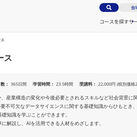
会
コースを探す
サ
ース
ース
日数
365日間
学習時間
23.5時間
受講料
22,000円 (税別価格2
か、産業構造の変化や今後必要とされるスキルなど社会背景に
に必要不可欠なデータサイエンスに関する基礎知識からひもとき、
基礎知識を学ぶことができます。
丁寧に解説し、AIを活用できる人材をめざします。