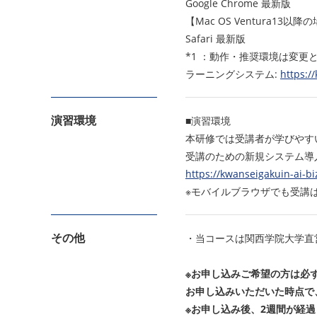
Google Chrome 最新版
【Mac OS Ventura13以降
Safari 最新版
*1 ：動作・推奨環境は変
ラーニングシステム:
https:/
演習環境
■演習環境
本研修では受講者が学びやす
受講のための新規システム導
https://kwanseigakuin-ai-b
※モバイルブラウザでも受講は可
その他
・当コースは関西学院大学直
※お申し込みご希望の方は必
お申し込みいただいた時点で
※お申し込み後、2週間が経