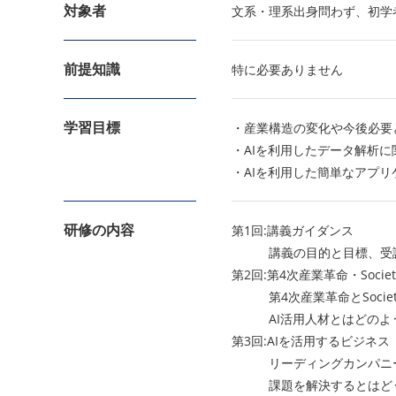
対象者
文系・理系出身問わず、初学
前提知識
特に必要ありません
学習目標
・産業構造の変化や今後必要
・AIを利用したデータ解析
・AIを利用した簡単なアプ
研修の内容
第1回:講義ガイダンス
講義の目的と目標、受講
第2回:第4次産業革命・Socie
第4次産業革命とSociet
AI活用人材とはどのよう
第3回:AIを活用するビジネス
リーディングカンパニー6社(IBM, 
課題を解決するとはどうい