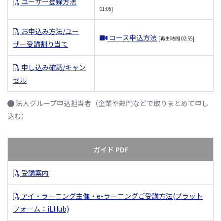
ユーザー登録方法
01:05]
お申込み方法/ユー
コース申込方法
[再生時間 02:55]
ザー受講割り当て
申し込み確認/キャン
セル
法人グループ申込担当者（企業や部門などで取りまとめて申し
込む）
ガイド PDF
受講案内
アイ・ラーニング主催・e-ラーニングご受講方法(プラット
フォーム：iLHub)