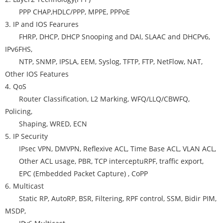
PPP CHAP,HDLC/PPP, MPPE, PPPoE
3. IP and IOS Fearures
FHRP, DHCP, DHCP Snooping and DAI, SLAAC and DHCPv6,
IPv6FHS,
NTP, SNMP, IPSLA, EEM, Syslog, TFTP, FTP, NetFlow, NAT,
Other IOS Features
4. QoS
Router Classification, L2 Marking, WFQ/LLQ/CBWFQ,
Policing,
Shaping, WRED, ECN
5. IP Security
IPsec VPN, DMVPN, Reflexive ACL, Time Base ACL, VLAN ACL,
Other ACL usage, PBR, TCP interceptuRPF, traffic export,
EPC (Embedded Packet Capture) , CoPP
6. Multicast
Static RP, AutoRP, BSR, Filtering, RPF control, SSM, Bidir PIM,
MSDP,