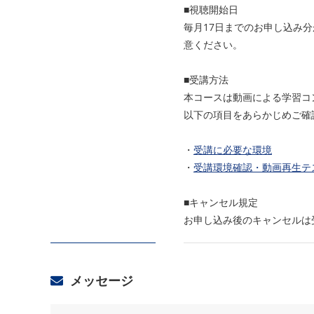
■視聴開始日
毎月17日までのお申し込み
意ください。
■受講方法
本コースは動画による学習コン
以下の項目をあらかじめご確
・
受講に必要な環境
・
受講環境確認・動画再生テ
■キャンセル規定
お申し込み後のキャンセルは受
メッセージ