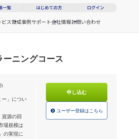
場一覧
はじめての方
ログイン
ービス
育成事例
サポート
会社情報
お問い合わせ
ラーニングコース
円)
申し込む
ミー」につい
ユーザー登録はこちら
、資源の回
市場規模は
ィ」の実現に