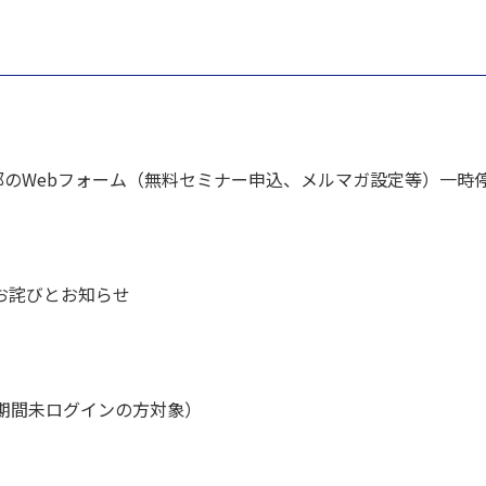
0）】一部のWebフォーム（無料セミナー申込、メルマガ設定等）一
お詫びとお知らせ
長期間未ログインの方対象）