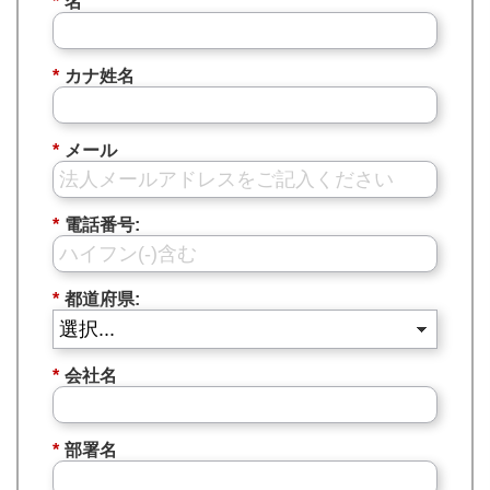
*
名
*
カナ姓名
*
メール
*
電話番号:
*
都道府県:
*
会社名
*
部署名