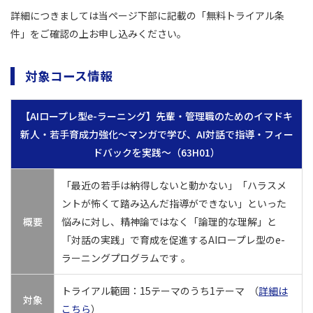
詳細につきましては当ページ下部に記載の「無料トライアル条
件」をご確認の上お申し込みください。
対象コース情報
【AIロープレ型e-ラーニング】先輩・管理職のためのイマドキ
新人・若手育成力強化～マンガで学び、AI対話で指導・フィー
ドバックを実践～（63H01）
「最近の若手は納得しないと動かない」「ハラスメ
ントが怖くて踏み込んだ指導ができない」といった
概要
悩みに対し、精神論ではなく「論理的な理解」と
「対話の実践」で育成を促進するAIロープレ型のe-
ラーニングプログラムです 。
トライアル範囲：15テーマのうち1テーマ （
詳細は
対象
こちら
）