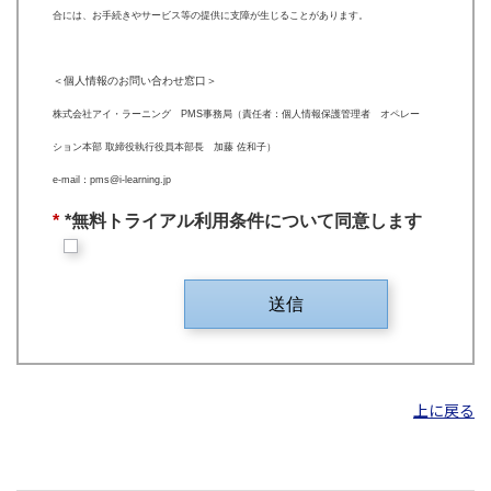
合には、お手続きやサービス等の提供に支障が生じることがあります。
＜個人情報のお問い合わせ窓口＞
株式会社アイ・ラーニング PMS事務局（責任者：個人情報保護管理者 オペレー
ション本部 取締役執行役員本部長 加藤 佐和子）
e-mail：pms@i-learning.jp
*
*無料トライアル利用条件について同意します
送信
上に戻る