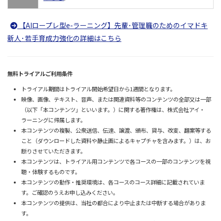
【AIロープレ型e-ラーニング】先輩･管理職のためのイマドキ
新人･若手育成力強化の詳細はこちら
無料トライアルご利用条件
トライアル期間はトライアル開始希望日から1週間となります。
映像、画像、テキスト、音声、または関連資料等のコンテンツの全部又は一部
（以下「本コンテンツ」といいます。）に関する著作権は、株式会社アイ・
ラーニングに帰属します。
本コンテンツの複製、公衆送信、伝達、譲渡、頒布、貸与、改変、翻案等する
こと（ダウンロードした資料や静止画によるキャプチャを含みます。）は、お
断りさせていただきます。
本コンテンツは、トライアル用コンテンツで各コースの一部のコンテンツを視
聴・体験するものです。
本コンテンツの動作・推奨環境は、各コースのコース詳細に記載されていま
す。ご確認のうえお申し込みください。
本コンテンツの提供は、当社の都合により中止または中断する場合がありま
す。