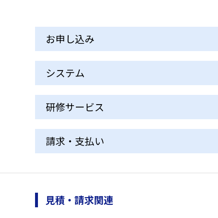
お申し込み
研修申込方法・締切
代理申込
システム
ユーザー登録・変更
受講日程の変更
研修サービス
プライベート研修・カスタマ
助成金
請求・支払い
イズ研修
教材
見積・請求関連
印刷テキスト
お支払い・領収
緊急対応/緊急連絡
その他
見積・請求関連