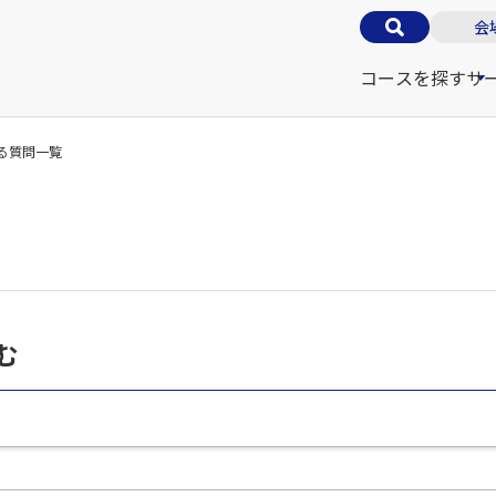
会
コースを探す
サ
る質問一覧
む