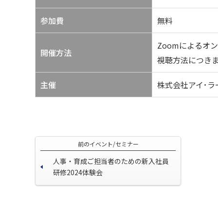
参加費
無料
Zoomによるオ
開催方法
視聴方法につき
主催
株式会社アイ･ラ
前のイベント/セミナー
人事・育成ご担当者のための新入社員
研修2024体験会