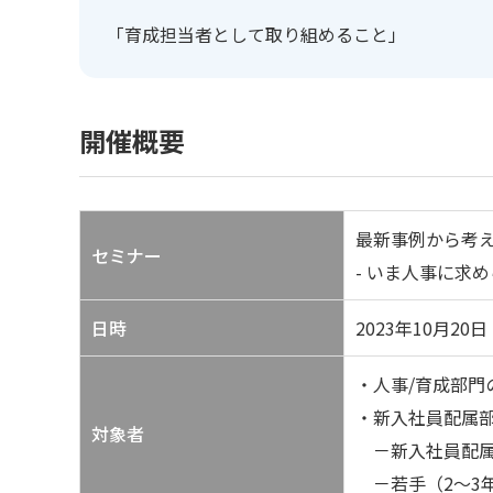
「育成担当者として取り組めること」
開催概要
最新事例から考
セミナー
- いま人事に求め
日時
2023年10月20日（
・人事/育成部門
・新入社員配属
対象者
－新入社員配属
－若手（2～3