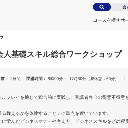
会
コースを探す
サ
ップ
会人基礎スキル総合ワークショップ
日数
2日間
受講時間
9時00分 ～ 17時30分（昼休憩：60分）
ールプレイを通じて総合的に実践し、受講者各自の得意不得意
振る舞えるかを体験すること」に重点を置いています。
でに学んだビジネスマナーや考え方、ビジネススキルをどの程