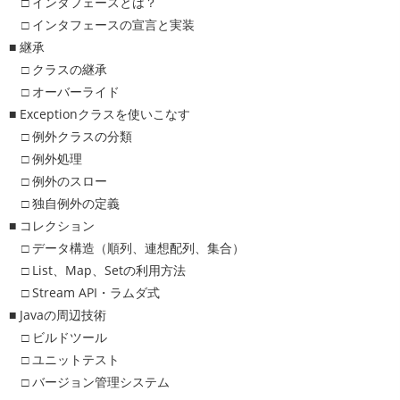
□ インタフェースとは？
□ インタフェースの宣言と実装
■ 継承
□ クラスの継承
□ オーバーライド
■ Exceptionクラスを使いこなす
□ 例外クラスの分類
□ 例外処理
□ 例外のスロー
□ 独自例外の定義
■ コレクション
□ データ構造（順列、連想配列、集合）
□ List、Map、Setの利用方法
□ Stream API・ラムダ式
■ Javaの周辺技術
□ ビルドツール
□ ユニットテスト
□ バージョン管理システム