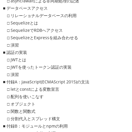
□ async/awaitによる非同期処理の記述
■ データベースアクセス
□ リレーショナルデータベースの利用
□ Sequelizeとは
□ SequelizeでRDBへアクセス
□ SequelizeとExpressを組み合わせる
□ 演習
■ 認証の実装
□ JWTとは
□ JWTを使ったトークン認証の実装
□ 演習
■ 付録A：JavaScript(ECMAScript 2015)の文法
□ letとconstによる変数宣言
□ 配列を使いこなす
□ オブジェクト
□ 関数と関数式
□ 分割代入とスプレッド構文
■ 付録B：モジュールとnpmの利用