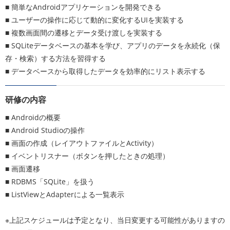
■ 簡単なAndroidアプリケーションを開発できる
■ ユーザーの操作に応じて動的に変化するUIを実装する
■ 複数画面間の遷移とデータ受け渡しを実装する
■ SQLiteデータベースの基本を学び、アプリのデータを永続化（保
存・検索）する方法を習得する
■ データベースから取得したデータを効率的にリスト表示する
研修の内容
■ Androidの概要
■ Android Studioの操作
■ 画面の作成（レイアウトファイルとActivity）
■ イベントリスナー（ボタンを押したときの処理）
■ 画面遷移
■ RDBMS「SQLite」を扱う
■ ListViewとAdapterによる一覧表示
※上記スケジュールは予定となり、当日変更する可能性がありますの