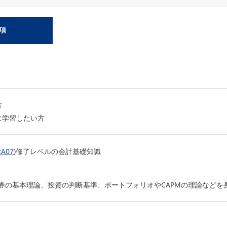
項
方
に学習したい方
2A07
)修了レベルの会計基礎知識
券の基本理論、投資の判断基準、ポートフォリオやCAPMの理論などを