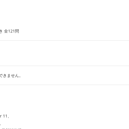
 全121問
できません。
r 11、
、